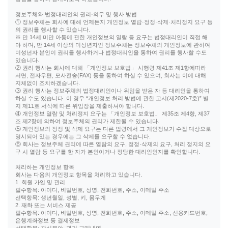
정보주체와 법정대리인의 권리·의무 및 행사 방법
① 정보주체는 회사에 대해 언제든지 개인정보 열람·정정·삭제·처리정지 요구 등
의 권리를 행사할 수 있습니다.
※ 만 14세 미만 아동에 관한 개인정보의 열람 등 요구는 법정대리인이 직접 해
야 하며, 만 14세 이상의 미성년자인 정보주체는 정보주체의 개인정보에 관하여
미성년자 본인이 권리를 행사하거나 법정대리인을 통하여 권리를 행사할 수도
있습니다.
② 권리 행사는 회사에 대해 「개인정보 보호법」 시행령 제41조 제1항에따라
서면, 전자우편, 모사전송(FAX) 등을 통하여 하실 수 있으며, 회사는 이에 대해
지체없이 조치하겠습니다.
③ 권리 행사는 정보주체의 법정대리인이나 위임을 받은 자 등 대리인을 통하여
하실 수도 있습니다. 이 경우 “개인정보 처리 방법에 관한 고시(제2020-7호)” 별
지 제11호 서식에 따른 위임장을 제출하셔야 합니다.
④ 개인정보 열람 및 처리정지 요구는 「개인정보 보호법」 제35조 제4항, 제37
조 제2항에 의하여 정보주체의 권리가 제한될 수 있습니다.
⑤ 개인정보의 정정 및 삭제 요구는 다른 법령에서 그 개인정보가 수집 대상으로
명시되어 있는 경우에는 그 삭제를 요구할 수 없습니다.
⑥ 회사는 정보주체 권리에 따른 열람의 요구, 정정·삭제의 요구, 처리 정지의 요
구 시 열람 등 요구를 한 자가 본인이거나 정당한 대리인인지를 확인합니다.
처리하는 개인정보 항목
회사는 다음의 개인정보 항목을 처리하고 있습니다.
1. 회원 가입 및 관리
필수항목: 아이디, 비밀번호, 성명, 전화번호, 주소, 이메일 주소
선택항목: 생년월일, 성별, 키, 몸무게
2. 재화 또는 서비스 제공
필수항목: 아이디, 비밀번호, 성명, 전화번호, 주소, 이메일 주소, 신용카드번호,
은행계좌정보 등 결제정보