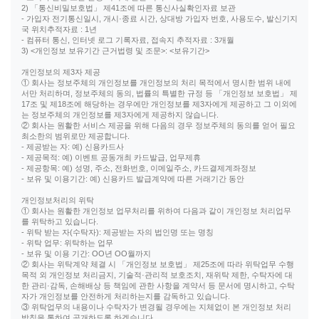
2) 「통신비밀보호법」 제41조에 따른 통신사실확인자료 보관
- 가입자 전기통신일시, 개시·종료 시간, 상대방 가입자 번호, 사용도수, 발신기지
국 위치추적자료 : 1년
- 컴퓨터 통신, 인터넷 로그 기록자료, 접속지 추적자료 : 3개월
3) <개인정보 보유기간 근거법령 및 조문>: <보유기간>
개인정보의 제3자 제공
① 회사는 정보주체의 개인정보를 개인정보의 처리 목적에서 명시한 범위 내에
서만 처리하며, 정보주체의 동의, 법률의 특별한 규정 등 「개인정보 보호법」 제
17조 및 제18조에 해당하는 경우에만 개인정보를 제3자에게 제공하고 그 이외에
는 정보주체의 개인정보를 제3자에게 제공하지 않습니다.
② 회사는 원활한 서비스 제공을 위해 다음의 경우 정보주체의 동의를 얻어 필요
최소한의 범위로만 제공합니다.
- 제공받는 자: 예) 신용카드사
- 제공목적: 예) 이벤트 공동개최 카드발급, 업무제휴
- 제공항목: 예) 성명, 주소, 전화번호, 이메일주소, 카드결제계좌정보
- 보유 및 이용기간: 예) 신용카드 발급계약에 따른 거래기간 동안
개인정보처리의 위탁
① 회사는 원활한 개인정보 업무처리를 위하여 다음과 같이 개인정보 처리업무
를 위탁하고 있습니다.
- 위탁 받는 자(수탁자): 제공받는 자의 법인명 또는 명칭
- 위탁 업무: 위탁하는 업무
- 보유 및 이용 기간: OO년 OO월까지
② 회사는 위탁계약 체결 시 「개인정보 보호법」 제25조에 따라 위탁업무 수행
목적 외 개인정보 처리금지, 기술적·관리적 보호조치, 재위탁 제한, 수탁자에 대
한 관리·감독, 손해배상 등 책임에 관한 사항을 계약서 등 문서에 명시하고, 수탁
자가 개인정보를 안전하게 처리하는지를 감독하고 있습니다.
③ 위탁업무의 내용이나 수탁자가 변경될 경우에는 지체없이 본 개인정보 처리
방침을 통하여 공개하도록 하겠습니다.