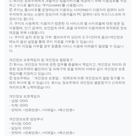
① 회사는 정보주체에게 개별적인 맞춤서비스를 제공하기 위해 이용정보를 저장
하고 수시로 불러오는 ‘쿠키(cookie)’를 사용합니다.
② 쿠키는 웹사이트를 운영하는데 이용되는 서버(http)가 이용자의 컴퓨터 브라
우저에게 보내는 소량의 정보이며 이용자들의 PC 컴퓨터 내의 하드디스크에 저
장되기도 합니다.
가. 쿠키의 사용목적: 이용자가 방문한 각 서비스와 웹 사이트들에 대한 방문 및
이용형태, 인기 검색어, 보안접속 여부, 등을 파악하여 이용자에게 최적화된 정보
제공을 위해 사용됩니다.
나. 쿠키의 설치·운영 및 거부: 웹브라우저 상단의 도구>인터넷 옵션>개인정보
메뉴의 옵션 설정을 통해 쿠키 저장을 거부할 수 있습니다.
다. 쿠키 저장을 거부할 경우 맞춤형 서비스 이용에 어려움이 발생할 수 있습니
다.
개인정보 보호책임자 및 개인정보 열람청구
① 회사는 개인정보 처리에 관한 업무를 총괄해서 책임지고, 개인정보 처리와 관
련한 정보주체의 불만처리 및 피해구제 등을 위하여 아래와 같이 개인정보 보호
책임자를 지정하고 있습니다.
② 정보주체는 「개인정보 보호법」 제35조에 따른 개인정보의 열람 청구를 아
래의 부서에 할 수 있습니다. 회사는 정보주체의 개인정보 열람청구가 신속하게
처리되도록 노력하겠습니다.
개인정보 보호책임자
- 성명: OOO
- 직책: OOO
- 연락처: <전화번호>, <이메일>, <팩스번호>
개인정보보호 담당부서
- 부서명: OOO
- 담당자: OOO
- 연락처: <전화번호>, <이메일>, <팩스번호>