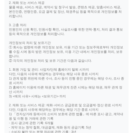
2. 재화 또는 서비스 제공
물품 배송, 서비스 제공, 계약서 및 청구서 발송, 콘텐츠 제공, 맞춤서비스 제공,
본인인증, 연령인증, 요금 결제 및 정산, 채권추심 등을 목적으로 개인정보를 처
리합니다.
3. 고충 처리
민원인의 신원 확인, 민원사항 확인, 사실조사를 위한 연락·통지, 처리 결과 통보
등의 목적으로 개인정보를 처리합니다.
개인정보의 처리 및 보유기간
① 회사는 법령에 따른 개인정보 보유, 이용 기간 또는 정보주체로부터 개인정보
를 수집 시에 동의 받은 개인정보 보유, 이용 기간 내에서 개인정보를 처리, 보유
합니다.
② 각각의 개인정보 처리 및 보유 기간은 다음과 같습니다.
1. 회원 가입 및 관리: 사업자/단체 홈페이지 탈퇴 시까지
다만, 다음의 사유에 해당하는 경우에는 해당 사유 종료 시까지
1) 관계 법령 위반에 따른 수사, 조사 등이 진행 중인 경우에는 해당 수사, 조사 종
료 시까지
2) 홈페이지 이용에 따른 채권 및 채무관계 잔존 시에는 해당 채권, 채무 관계 정
산 시까지
3) <예외 사유> 시에는 <보유기간> 까지
2. 재화 또는 서비스 제공: 재화·서비스 공급완료 및 요금결제·정산 완료 시까지
다만, 다음의 사유에 해당하는 경우에는 해당 기간 종료 시까지
1) 「전자상거래 등에서의 소비자 보호에 관한 법률」에 따른 표시·광고, 계약내
용 및 이행 등 거래에 관한 기록
- 표시·광고에 관한 기록: 6개월
- 계약 또는 청약 철회, 대금결제, 재화 등의 공급기록: 5년
- 소비자 불만 또는 분쟁 처리에 관한 기록 : 3년