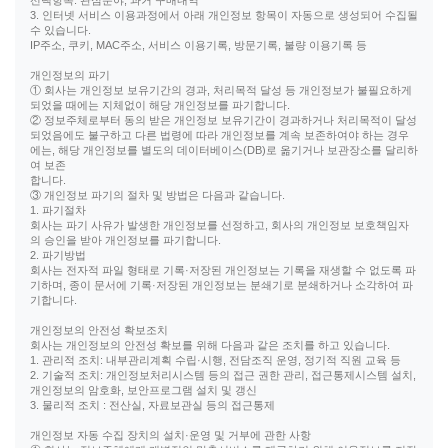
선택항목: 관심분야, 과거 구매내역
3. 인터넷 서비스 이용과정에서 아래 개인정보 항목이 자동으로 생성되어 수집될
수 있습니다.
IP주소, 쿠키, MAC주소, 서비스 이용기록, 방문기록, 불량 이용기록 등
개인정보의 파기
① 회사는 개인정보 보유기간의 경과, 처리목적 달성 등 개인정보가 불필요하게
되었을 때에는 지체없이 해당 개인정보를 파기합니다.
② 정보주체로부터 동의 받은 개인정보 보유기간이 경과하거나 처리목적이 달성
되었음에도 불구하고 다른 법령에 따라 개인정보를 계속 보존하여야 하는 경우
에는, 해당 개인정보를 별도의 데이터베이스(DB)로 옮기거나 보관장소를 달리하
여 보존
합니다.
③ 개인정보 파기의 절차 및 방법은 다음과 같습니다.
1. 파기절차
회사는 파기 사유가 발생한 개인정보를 선정하고, 회사의 개인정보 보호책임자
의 승인을 받아 개인정보를 파기합니다.
2. 파기방법
회사는 전자적 파일 형태로 기록·저장된 개인정보는 기록을 재생할 수 없도록 파
기하며, 종이 문서에 기록·저장된 개인정보는 분쇄기로 분쇄하거나 소각하여 파
기합니다.
개인정보의 안전성 확보조치
회사는 개인정보의 안전성 확보를 위해 다음과 같은 조치를 하고 있습니다.
1. 관리적 조치: 내부관리계획 수립·시행, 전담조직 운영, 정기적 직원 교육 등
2. 기술적 조치: 개인정보처리시스템 등의 접근 권한 관리, 접근통제시스템 설치,
개인정보의 암호화, 보안프로그램 설치 및 갱신
3. 물리적 조치 : 전산실, 자료보관실 등의 접근통제
개인정보 자동 수집 장치의 설치·운영 및 거부에 관한 사항